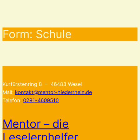
Zum
Inhalt
springen
Form:
Schule
Kurfürstenring 8 – 46483 Wesel
Mail:
kontakt@mentor-niederrhein.de
Telefon:
0281-4609510
Mentor – die
Leselernhelfer