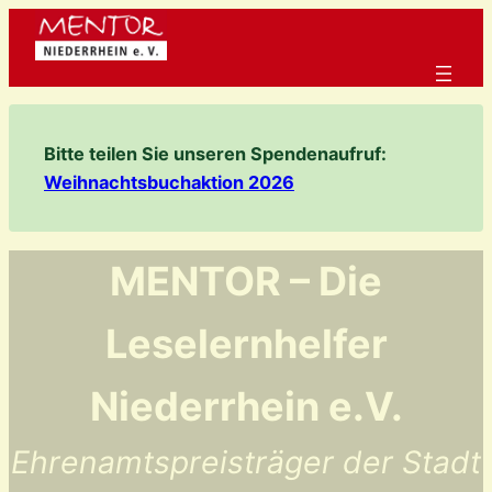
Zum
Inhalt
springen
Bitte teilen Sie unseren Spendenaufruf:
Weihnachtsbuchaktion 2026
MENTOR – Die
Leselernhelfer
Niederrhein e.V.
Ehrenamtspreisträger der Stadt