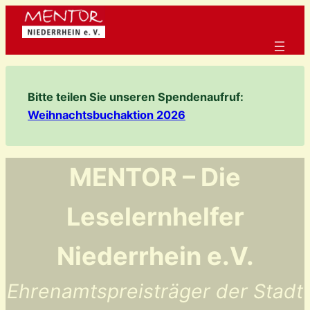
Zum
Inhalt
springen
Bitte teilen Sie unseren Spendenaufruf:
Weihnachtsbuchaktion 2026
MENTOR – Die
Leselernhelfer
Niederrhein e.V.
Ehrenamtspreisträger der Stadt