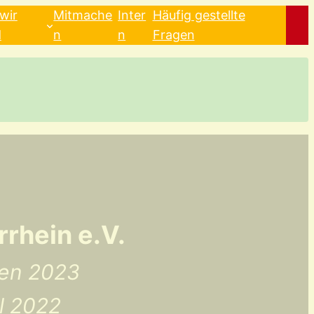
wir
Mitmache
Inter
Häufig gestellte
d
n
n
Fragen
rhein e.V.
ken 2023
l 2022