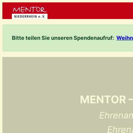
Zum
Inhalt
springen
Bitte teilen Sie unseren Spendenaufruf:
Weihn
MENTOR – 
Ehrenam
Ehren