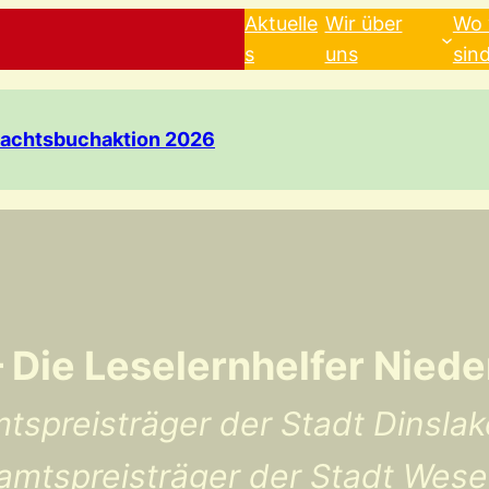
Aktuelle
Wir über
Wo 
s
uns
sin
achtsbuchaktion 2026
Die Leselernhelfer Nieder
tspreisträger der Stadt Dinsla
amtspreisträger der Stadt Wese