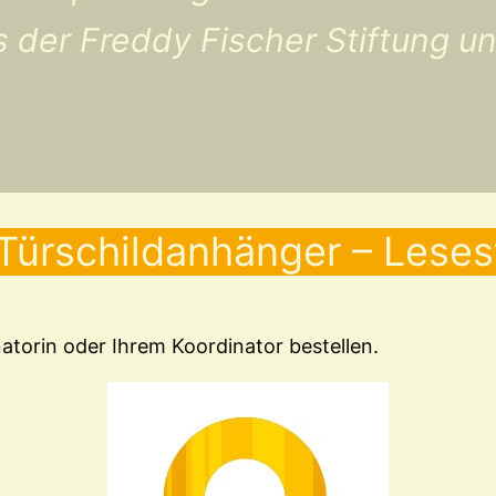
is der Freddy Fischer Stiftung 
Türschildanhänger – Lese
atorin oder Ihrem Koordinator bestellen.