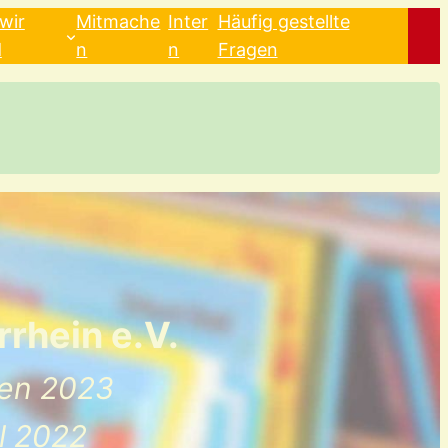
wir
Mitmache
Inter
Häufig gestellte
d
n
n
Fragen
rhein e.V.
ken 2023
l 2022