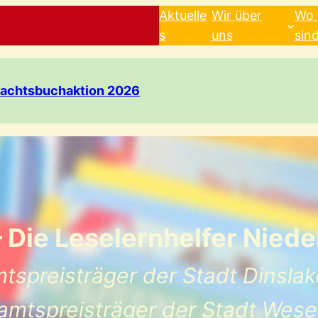
Aktuelle
Wir über
Wo 
s
uns
sin
achtsbuchaktion 2026
Die Leselernhelfer Nieder
tspreisträger der Stadt Dinsla
amtspreisträger der Stadt Wese